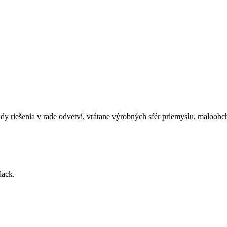
 riešenia v rade odvetví, vrátane výrobných sfér priemyslu, maloobch
lack.