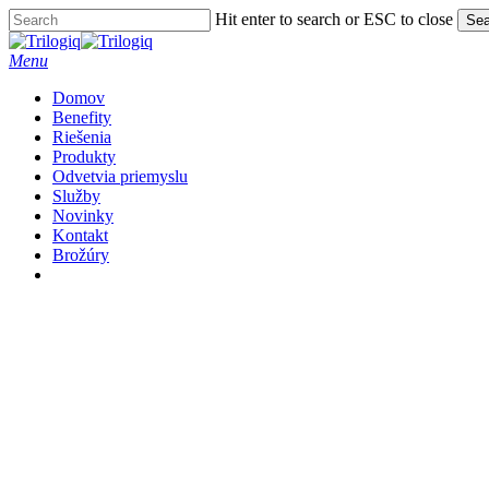
Skip
Hit enter to search or ESC to close
Sea
to
Close
main
Search
Menu
content
Domov
Benefity
Riešenia
Produkty
Odvetvia priemyslu
Služby
Novinky
Kontakt
Brožúry
Linkedin
Volajte
Email
Brožúry na stiahnutie