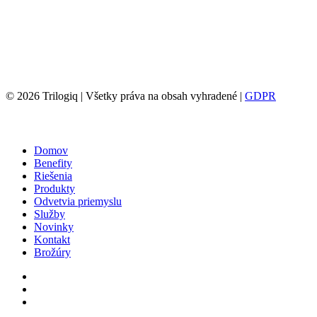
© 2026 Trilogiq | Všetky práva na obsah vyhradené |
GDPR
Close
Domov
Menu
Benefity
Riešenia
Produkty
Odvetvia priemyslu
Služby
Novinky
Kontakt
Brožúry
Linkedin
Volajte
Email