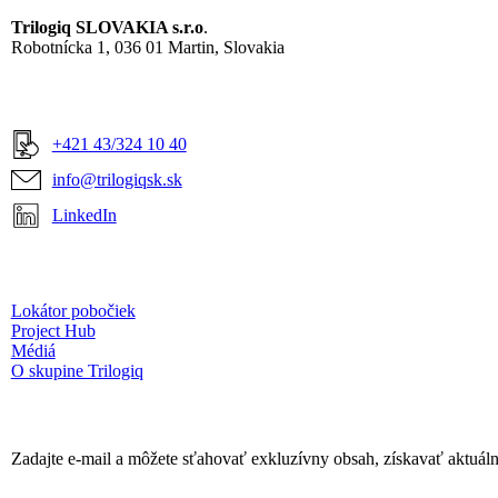
Trilogiq SLOVAKIA s.r.o
.
Robotnícka 1, 036 01 Martin, Slovakia
+421 43/324 10 40
info@trilogiqsk.sk
LinkedIn
Lokátor pobočiek
Project Hub
Médiá
O skupine Trilogiq
Zadajte e-mail a môžete sťahovať exkluzívny obsah, získavať aktuál