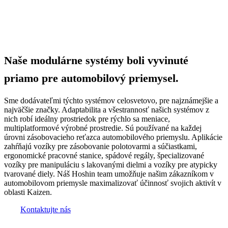
Naše modulárne systémy boli vyvinuté
priamo pre automobilový priemysel.
Sme dodávateľmi týchto systémov celosvetovo, pre najznámejšie a
najväčšie značky. Adaptabilita a všestrannosť našich systémov z
nich robí ideálny prostriedok pre rýchlo sa meniace,
multiplatformové výrobné prostredie. Sú používané na každej
úrovni zásobovacieho reťazca automobilového priemyslu. Aplikácie
zahŕňajú vozíky pre zásobovanie polotovarmi a súčiastkami,
ergonomické pracovné stanice, spádové regály, špecializované
vozíky pre manipuláciu s lakovanými dielmi a vozíky pre atypicky
tvarované diely. Náš Hoshin team umožňuje našim zákazníkom v
automobilovom priemysle maximalizovať účinnosť svojich aktivít v
oblasti Kaizen.
Kontaktujte nás