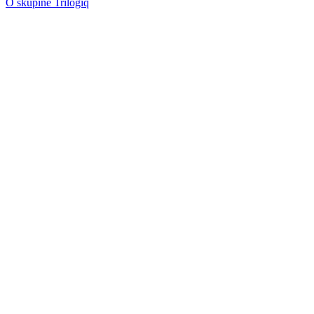
O skupine Trilogiq
Zadajte e-mail a môžete sťahovať exkluzívny obsah, získavať
aktuálne informácie o nových výrobkoch, prípadových štúdiách a
udalostiach vo vašom okolí.