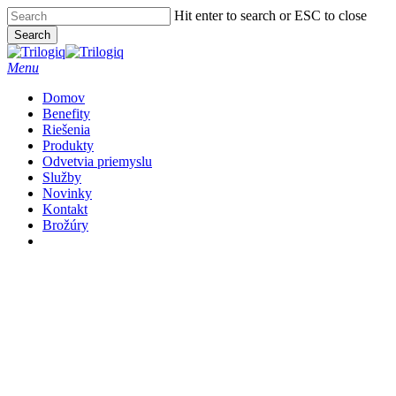
Skip
Hit enter to search or ESC to close
to
Search
main
Close
content
Search
Menu
Domov
Benefity
Riešenia
Produkty
Odvetvia priemyslu
Služby
Novinky
Kontakt
Brožúry
Linkedin
Volajte
Email