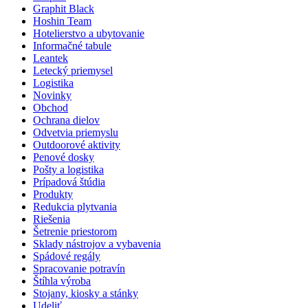
Graphit Black
Hoshin Team
Hotelierstvo a ubytovanie
Informačné tabule
Leantek
Letecký priemysel
Logistika
Novinky
Obchod
Ochrana dielov
Odvetvia priemyslu
Outdoorové aktivity
Penové dosky
Pošty a logistika
Prípadová štúdia
Produkty
Redukcia plytvania
Riešenia
Šetrenie priestorom
Sklady nástrojov a vybavenia
Spádové regály
Spracovanie potravín
Štíhla výroba
Stojany, kiosky a stánky
Udeliť