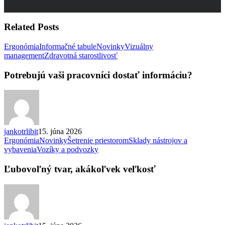
Related Posts
Ergonómia
Informačné tabule
Novinky
Vizuálny
Potrebujú
management
Zdravotná starostlivosť
vaši
pracovníci
Potrebujú vaši pracovníci dostať informáciu?
dostať
informáciu?
jankotrlibit
15. júna 2026
Ergonómia
Novinky
Šetrenie priestorom
Sklady nástrojov a
Ľubovoľný
vybavenia
Vozíky a podvozky
tvar,
akákoľvek
Ľubovoľný tvar, akákoľvek veľkosť
veľkosť