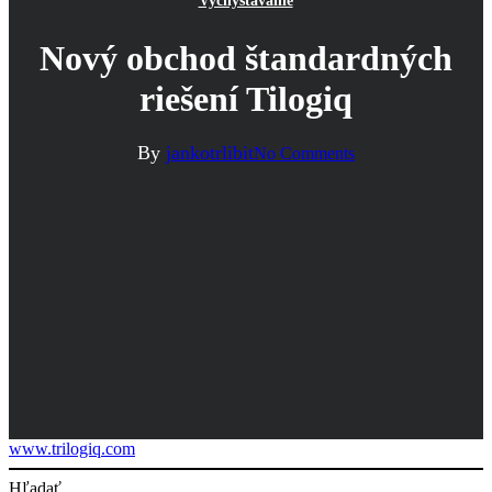
Vychystávanie
Nový obchod štandardných
riešení Tilogiq
By
jankotrlibit
No Comments
www.trilogiq.com
Hľadať