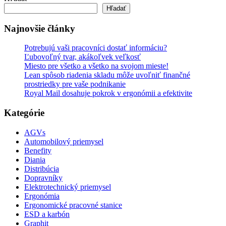
Hľadať
Najnovšie články
Potrebujú vaši pracovníci dostať informáciu?
Ľubovoľný tvar, akákoľvek veľkosť
Miesto pre všetko a všetko na svojom mieste!
Lean spôsob riadenia skladu môže uvoľniť finančné
prostriedky pre vaše podnikanie
Royal Mail dosahuje pokrok v ergonómii a efektivite
Kategórie
AGVs
Automobilový priemysel
Benefity
Diania
Distribúcia
Dopravníky
Elektrotechnický priemysel
Ergonómia
Ergonomické pracovné stanice
ESD a karbón
Graphit