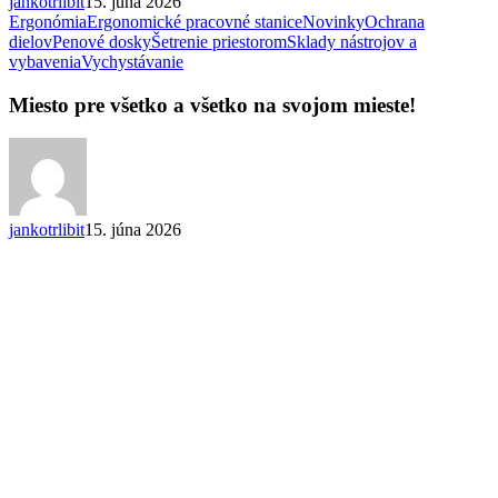
jankotrlibit
15. júna 2026
Ergonómia
Ergonomické pracovné stanice
Novinky
Ochrana
dielov
Penové dosky
Šetrenie priestorom
Sklady nástrojov a
Miesto
vybavenia
Vychystávanie
pre
všetko
Miesto pre všetko a všetko na svojom mieste!
a
všetko
na
svojom
mieste!
jankotrlibit
15. júna 2026