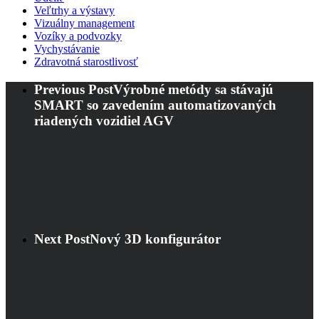
Veľtrhy a výstavy
Vizuálny management
Vozíky a podvozky
Vychystávanie
Zdravotná starostlivosť
Previous Post
Výrobné metódy sa stávajú
SMART so zavedením automatizovaných
riadených vozidiel AGV
Next Post
Nový 3D konfigurátor