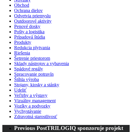
Obchod
Ochrana dielov
Odvetvia priemyslu
Outdoorové aktivity
Penové dosky
Pošty a logistika
Prípadová štúdia
Produkty
Redukcia plytvania
Riešenia
Šetrenie priestorom
Sklady nástrojov a vybavenia
Spádové regály
Spracovanie potravín
Štíhla výroba
Stojany, kiosky a stánky
Udeliť
Veľtrhy a výstavy
Vizuálny management
Vozíky a podvozky
Vychystávanie
Zdravotná starostlivosť
Previous Post
TRILOGIQ sponzoruje projekt