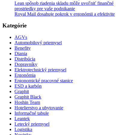
Lean spôsob riadenia skladu môže uvoľniť finančné
prostriedky pre vaše podnikanie
Royal Mail dosahuje pokrok v ergonómii a efektivite
Kategórie
AGVs
Automobilový priemysel
Benefity
Diania
Distribúcia
Dopravníky
Elektrotechnický priemysel
Ergonómia
Ergonomické pracovné stanice
ESD a karbón
Graphit
Graphit Black
Hoshin Team
Hotelierstvo a ubytovanie
Informačné tabule
Leantek
Letecký priemysel
Logistika
Novinky