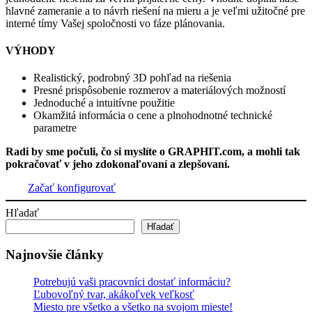
hlavné zameranie a to návrh riešení na mieru a je veľmi užitočné pre
interné tímy Vašej spoločnosti vo fáze plánovania.
VÝHODY
Realistický, podrobný 3D pohľad na riešenia
Presné prispôsobenie rozmerov a materiálových možností
Jednoduché a intuitívne použitie
Okamžitá informácia o cene a plnohodnotné technické
parametre
Radi by sme počuli, čo si myslíte o GRAPHIT.com, a mohli tak
pokračovať v jeho zdokonaľovaní a zlepšovaní.
Začať konfigurovať
Hľadať
Hľadať
Najnovšie články
Potrebujú vaši pracovníci dostať informáciu?
Ľubovoľný tvar, akákoľvek veľkosť
Miesto pre všetko a všetko na svojom mieste!