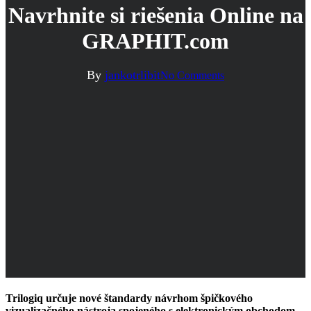
Navrhnite si riešenia Online na
GRAPHIT.com
By
jankotrlibit
No Comments
Trilogiq určuje nové štandardy návrhom špičkového
vizualizačného nástroja spojeného s elektronickým obchodom