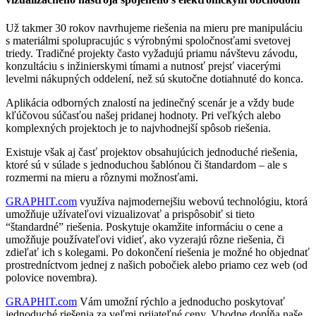
Už takmer 30 rokov navrhujeme riešenia na mieru pre manipuláciu
s materiálmi spolupracujúc s výrobnými spoločnosťami svetovej
triedy. Tradičné projekty často vyžadujú priamu návštevu závodu,
konzultáciu s inžinierskymi tímami a nutnosť prejsť viacerými
levelmi nákupných oddelení, než sú skutočne dotiahnuté do konca.
Aplikácia odborných znalostí na jedinečný scenár je a vždy bude
kľúčovou súčasťou našej pridanej hodnoty. Pri veľkých alebo
komplexných projektoch je to najvhodnejší spôsob riešenia.
Existuje však aj časť projektov obsahujúcich jednoduché riešenia,
ktoré sú v súlade s jednoduchou šablónou či štandardom – ale s
rozmermi na mieru a rôznymi možnosťami.
GRAPHIT.com
využíva najmodernejšiu webovú technológiu, ktorá
umožňuje užívateľovi vizualizovať a prispôsobiť si tieto
“štandardné” riešenia. Poskytuje okamžite informáciu o cene a
umožňuje používateľovi vidieť, ako vyzerajú rôzne riešenia, či
zdieľať ich s kolegami. Po dokončení riešenia je možné ho objednať
prostredníctvom jednej z našich pobočiek alebo priamo cez web (od
polovice novembra).
GRAPHIT.com
Vám umožní rýchlo a jednoducho poskytovať
jednoduché riešenia za veľmi prijateľné ceny. Vhodne dopĺňa naše