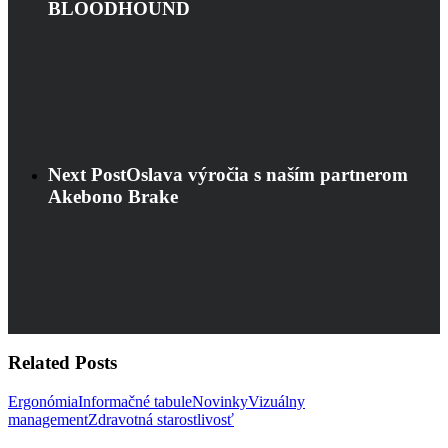
BLOODHOUND
Next Post
Oslava výročia s naším partnerom
Akebono Brake
Related Posts
Ergonómia
Informačné tabule
Novinky
Vizuálny
Potrebujú
management
Zdravotná starostlivosť
vaši