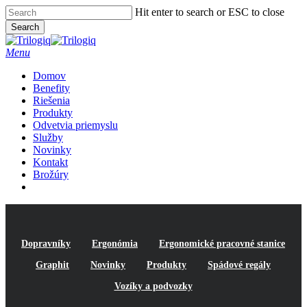
Skip
Hit enter to search or ESC to close
to
Search
main
Close
content
Search
Menu
Domov
Benefity
Riešenia
Produkty
Odvetvia priemyslu
Služby
Novinky
Kontakt
Brožúry
Linkedin
Volajte
Email
Dopravníky
Ergonómia
Ergonomické pracovné stanice
Graphit
Novinky
Produkty
Spádové regály
Vozíky a podvozky