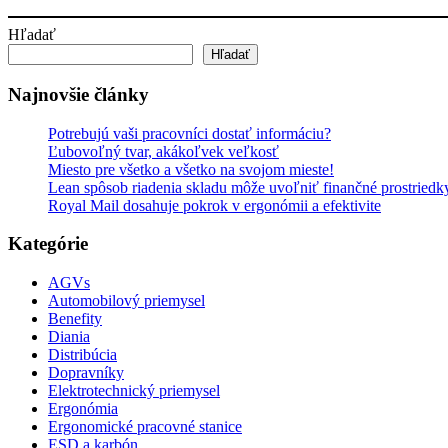
Hľadať
Hľadať
Najnovšie články
Potrebujú vaši pracovníci dostať informáciu?
Ľubovoľný tvar, akákoľvek veľkosť
Miesto pre všetko a všetko na svojom mieste!
Lean spôsob riadenia skladu môže uvoľniť finančné prostriedk
Royal Mail dosahuje pokrok v ergonómii a efektivite
Kategórie
AGVs
Automobilový priemysel
Benefity
Diania
Distribúcia
Dopravníky
Elektrotechnický priemysel
Ergonómia
Ergonomické pracovné stanice
ESD a karbón