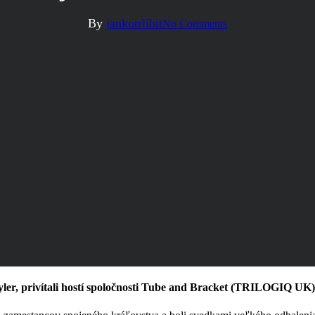
By
jankotrlibit
No Comments
yler, privítali hostí spoločnosti Tube and Bracket (TRILOGIQ UK