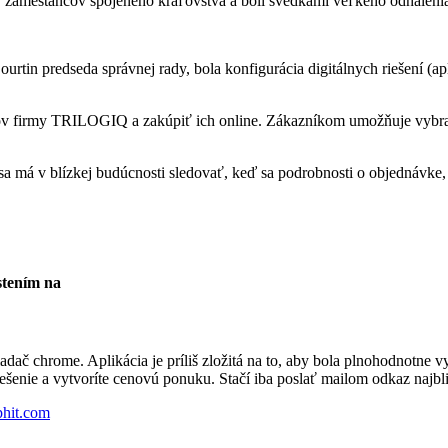
i, zamestancov spojeného kráľovstva a boli svedkami veľkého odhaleni
rtin predseda správnej rady, bola konfigurácia digitálnych riešení (ap
v firmy TRILOGIQ a zakúpiť ich online. Zákazníkom umožňuje vybrať si
sa má v blízkej budúcnosti sledovať, keď sa podrobnosti o objednávke,
stením na
liadač chrome. Aplikácia je príliš zložitá na to, aby bola plnohodnotn
 riešenie a vytvoríte cenovú ponuku. Stačí iba poslať mailom odkaz na
hit.com