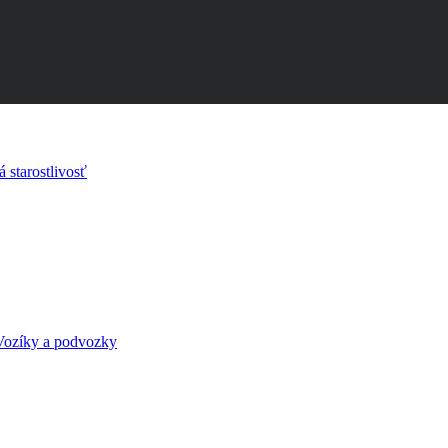
Potrebujú
 starostlivosť
vaši
pracovníci
dostať
informáciu?
Ľubovoľný
Vozíky a podvozky
tvar,
akákoľvek
veľkosť