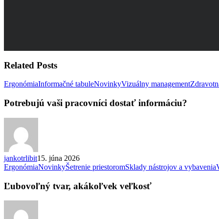
Related Posts
Ergonómia
Informačné tabule
Novinky
Vizuálny management
Zdravotná
Potrebujú vaši pracovníci dostať informáciu?
jankotrlibit
15. júna 2026
Ergonómia
Novinky
Šetrenie priestorom
Sklady nástrojov a vybavenia
Ľubovoľný tvar, akákoľvek veľkosť