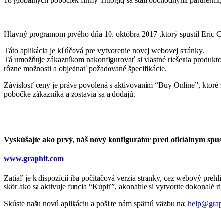
18 globalných pobočiek firmy Trilogiq sa stali obchodnými partnerm
Hlavný programom prvého dňa 10. októbra 2017 ,ktorý spustil Eric Cou
Táto aplikácia je kľúčová pre vytvorenie novej webovej stránky.
Tá umožňuje zákazníkom nakonfigurovať si vlastné riešenia produkto
rôzne možnosti a objednať požadované špecifikácie.
Závislosť ceny je práve povolená s aktivovaním “Buy Online”, ktoré 
pobočke zákazníka a zostavia sa a dodajú.
Vyskúšajte ako prvý, náš nový konfigurátor pred oficiálnym spu
www.graphit.com
Zatiaľ je k dispozícií iba počítačová verzia stránky, cez webový preh
skôr ako sa aktivuje funcia “Kúpiť”, akonáhle si vytvoríte dokonalé
Skúste našu novú aplikáciu a pošlite nám spätnú väzbu na:
help@grap