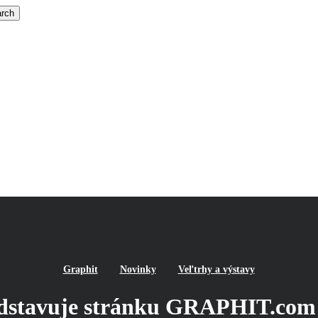
rch
Graphit
Novinky
Veľtrhy a výstavy
edstavuje stránku GRAPHIT.com 