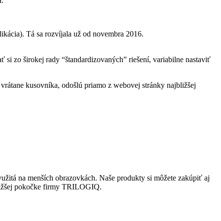
a.
likácia). Tá sa rozvíjala už od novembra 2016.
 zo širokej rady “štandardizovaných” riešení, variabilne nastaviť
 vrátane kusovníka, odošlú priamo z webovej stránky najbližšej
e využitá na menších obrazovkách. Naše produkty si môžete zakúpiť aj
jbližšej pokočke firmy TRILOGIQ.