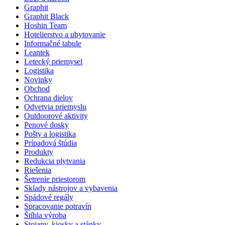
Graphit
Graphit Black
Hoshin Team
Hotelierstvo a ubytovanie
Informačné tabule
Leantek
Letecký priemysel
Logistika
Novinky
Obchod
Ochrana dielov
Odvetvia priemyslu
Outdoorové aktivity
Penové dosky
Pošty a logistika
Prípadová štúdia
Produkty
Redukcia plytvania
Riešenia
Šetrenie priestorom
Sklady nástrojov a vybavenia
Spádové regály
Spracovanie potravín
Štíhla výroba
Stojany, kiosky a stánky