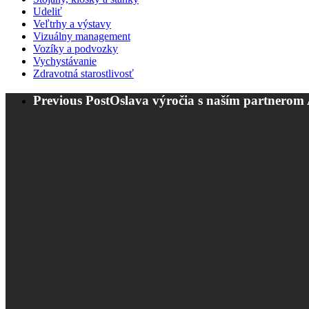
Udeliť
Veľtrhy a výstavy
Vizuálny management
Vozíky a podvozky
Vychystávanie
Zdravotná starostlivosť
Previous Post
Oslava výročia s naším partnero