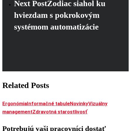
Next Post
Zodiac siahol ku
hviezdam s pokrokovým
systémom automatizácie
Related Posts
Ergonómia
Informačné tabule
Novinky
Vizuálny
Potrebujú
management
Zdravotná starostlivosť
vaši
Potrebujú vaši pracovníci dostať
pracovníci