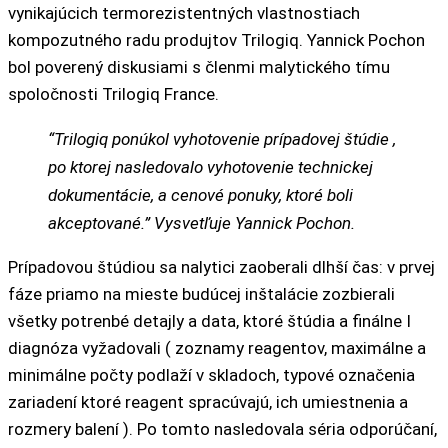
vynikajúcich termorezistentných vlastnostiach
kompozutného radu produjtov Trilogiq. Yannick Pochon
bol poverený diskusiami s členmi malytického tímu
spoločnosti Trilogiq France.
“Trilogiq ponúkol vyhotovenie prípadovej štúdie ,
po ktorej nasledovalo vyhotovenie technickej
dokumentácie, a cenové ponuky, ktoré boli
akceptované.” Vysvetľuje Yannick Pochon.
Prípadovou štúdiou sa nalytici zaoberali dlhší čas: v prvej
fáze priamo na mieste budúcej inštalácie zozbierali
všetky potrenbé detajly a data, ktoré štúdia a finálne I
diagnóza vyžadovali ( zoznamy reagentov, maximálne a
minimálne počty podlaží v skladoch, typové označenia
zariadení ktoré reagent spracúvajú, ich umiestnenia a
rozmery balení ). Po tomto nasledovala séria odporúčaní,