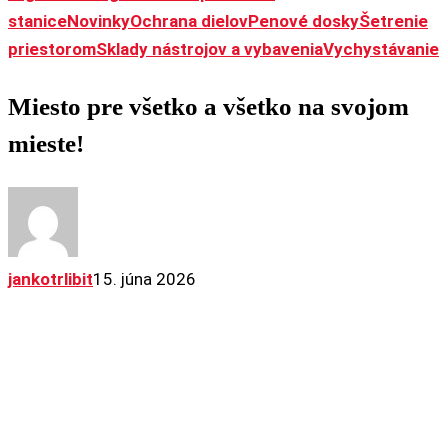
stanice
Novinky
Ochrana dielov
Penové dosky
Šetrenie
M
priestorom
Sklady nástrojov a vybavenia
Vychystávanie
p
Miesto pre všetko a všetko na svojom
v
a
mieste!
v
n
s
m
jankotrlibit
15. júna 2026