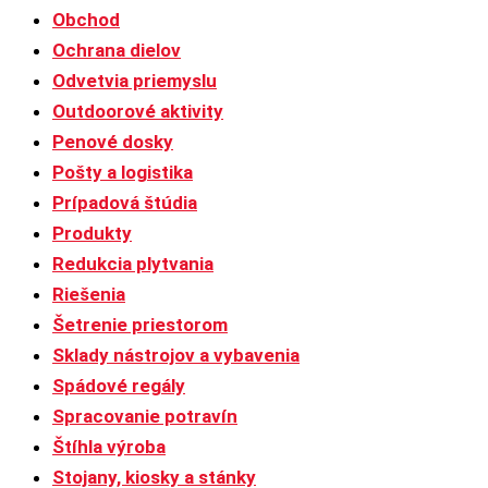
Obchod
Ochrana dielov
Odvetvia priemyslu
Outdoorové aktivity
Penové dosky
Pošty a logistika
Prípadová štúdia
Produkty
Redukcia plytvania
Riešenia
Šetrenie priestorom
Sklady nástrojov a vybavenia
Spádové regály
Spracovanie potravín
Štíhla výroba
Stojany, kiosky a stánky