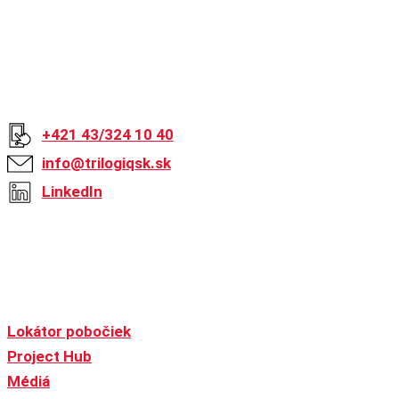
Kontakt
+421 43/324 10 40
info@trilogiqsk.sk
LinkedIn
Global
Lokátor pobočiek
Project Hub
Médiá