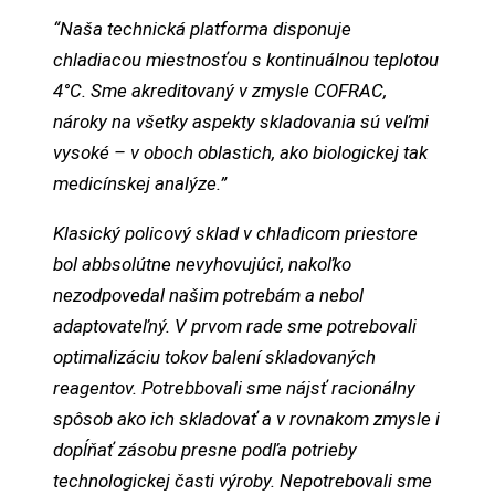
“Naša technická platforma disponuje
chladiacou miestnosťou s kontinuálnou teplotou
4°C. Sme akreditovaný v zmysle COFRAC,
nároky na všetky aspekty skladovania sú veľmi
vysoké – v oboch oblastich, ako biologickej tak
medicínskej analýze.”
Klasický policový sklad v chladicom priestore
bol abbsolútne nevyhovujúci, nakoľko
nezodpovedal našim potrebám a nebol
adaptovateľný. V prvom rade sme potrebovali
optimalizáciu tokov balení skladovaných
reagentov. Potrebbovali sme nájsť racionálny
spôsob ako ich skladovať a v rovnakom zmysle i
dopĺňať zásobu presne podľa potrieby
technologickej časti výroby. Nepotrebovali sme