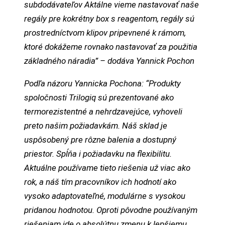
subdodávateľov Aktálne vieme nastavovať naše
regály pre kokrétny box s reagentom, regály sú
prostredníctvom klipov pripevnené k rámom,
ktoré dokážeme rovnako nastavovať za použitia
základného náradia” – dodáva Yannick Pochon
Podľa názoru Yannicka Pochona: “Produkty
spoločnosti Trilogiq sú prezentované ako
termorezistentné a nehrdzavejúce, vyhoveli
preto našim požiadavkám. Náš sklad je
uspôsobený pre rôzne balenia a dostupný
priestor. Spĺňa i požiadavku na flexibilitu.
Aktuálne používame tieto riešenia už viac ako
rok, a náš tím pracovníkov ich hodnotí ako
vysoko adaptovateľné, modulárne s vysokou
pridanou hodnotou. Oproti pôvodne používaným
riešeniam ide o absolútnu zmenu k lepšiemu,