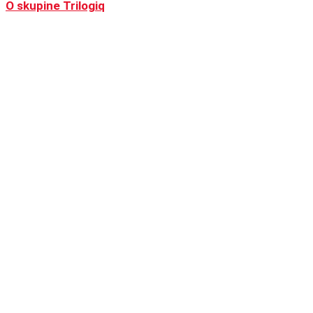
O skupine Trilogiq
Aktualizácie
Zadajte e-mail a môžete sťahovať exkluzívny obsah,
získavať aktuálne informácie o nových výrobkoch,
prípadových štúdiách a udalostiach vo vašom okolí.