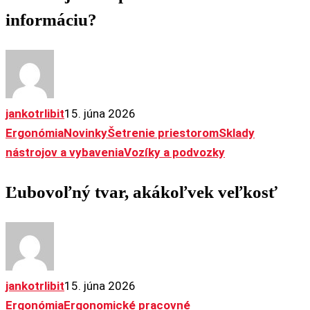
dostať
informáciu?
informáciu?
jankotrlibit
15. júna 2026
Ergonómia
Novinky
Šetrenie priestorom
Sklady
Ľubovoľný
nástrojov a vybavenia
Vozíky a podvozky
tvar,
Ľubovoľný tvar, akákoľvek veľkosť
akákoľvek
veľkosť
jankotrlibit
15. júna 2026
Ergonómia
Ergonomické pracovné