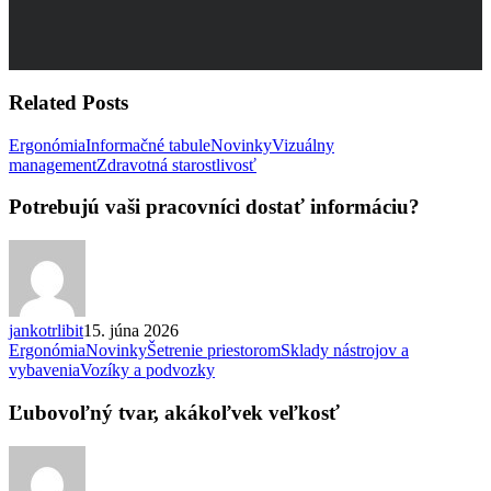
Related Posts
Ergonómia
Informačné tabule
Novinky
Vizuálny
Potrebujú
management
Zdravotná starostlivosť
vaši
pracovníci
Potrebujú vaši pracovníci dostať informáciu?
dostať
informáciu?
jankotrlibit
15. júna 2026
Ergonómia
Novinky
Šetrenie priestorom
Sklady nástrojov a
Ľubovoľný
vybavenia
Vozíky a podvozky
tvar,
akákoľvek
Ľubovoľný tvar, akákoľvek veľkosť
veľkosť