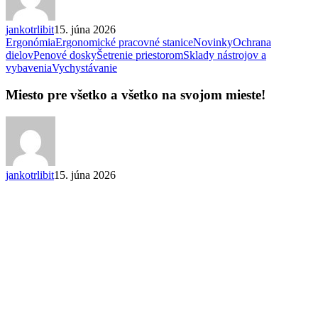
jankotrlibit
15. júna 2026
Ergonómia
Ergonomické pracovné stanice
Novinky
Ochrana
dielov
Penové dosky
Šetrenie priestorom
Sklady nástrojov a
Miesto
vybavenia
Vychystávanie
pre
všetko
Miesto pre všetko a všetko na svojom mieste!
a
všetko
na
svojom
mieste!
jankotrlibit
15. júna 2026