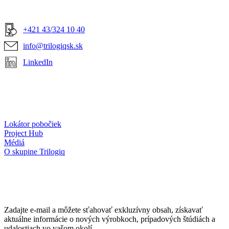
+421 43/324 10 40
info@trilogiqsk.sk
LinkedIn
Lokátor pobočiek
Project Hub
Médiá
O skupine Trilogiq
Zadajte e-mail a môžete sťahovať exkluzívny obsah, získavať
aktuálne informácie o nových výrobkoch, prípadových štúdiách a
udalostiach vo vašom okolí.