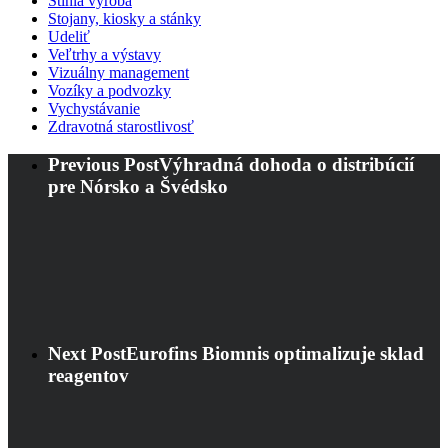
Štíhla výroba
Stojany, kiosky a stánky
Udeliť
Veľtrhy a výstavy
Vizuálny management
Vozíky a podvozky
Vychystávanie
Zdravotná starostlivosť
Previous Post
Výhradná dohoda o distribúcií
pre Nórsko a Švédsko
Next Post
Eurofins Biomnis optimalizuje sklad
reagentov