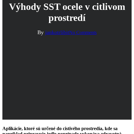
Výhody SST ocele v citlivom
prostredí
By
jankotrlibit
No Comments
Aplikácie, ktoré sú určené do cistivého prostredia, kde sa
napríklad pripravuje jedlo poprípade vykonáva zdravotná