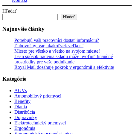
Kontakt
Hľadať
Hľadať
Najnovšie články
Potrebujú vaši pracovníci dostať informáciu?
Ľubovoľný tvar, akákoľvek veľkosť
Miesto pre všetko a všetko na svojom mieste!
Lean spôsob riadenia skladu môže uvoľniť finančné
prostriedky pre vaše podnikanie
Royal Mail dosahuje pokrok v ergonómii a efektivite
Kategórie
AGVs
Automobilový priemysel
Benefity
Diania
Distribúcia
Dopravníky
Elektrotechnický priemysel
Ergonómia
Ergonomické pracovné stanice