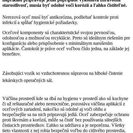
starostlivosť, musia byť odolné voči korózií a ľahko čistiteľné.
Nerezová oceľ musí byť antikorózna, podliehať kontrole proti
infekcií a spĺňať hygienické požiadavky.
Oceľové komponenty sú charakteristické svojou pevnosťou,
odolnosťou a možnosťou recyklácie. Preto sú ideálnym riešením pre
konfiguráciu alebo prispôsobenie s minimálnym narušením
aplikácie. Častokrát je práve oceľ voľbou číslo jedna, na základe jej
benefitov.
Zásobujúci vozík so vzduchotesnou súpravou na hlboké čistenie
lekárskych operačných sál.
Väčšina prostredí kde sa dbá na hygienu v prostedí ako sú kuchyne
či už reštauračné alebo nemocnične, pozostáva väčšina aplikácií z
oceľových zariadení, nakoľko sú odolné aj voči ohňu a
bezpečnejšie sa na nich pripravujú jedlá. Oceľ zabezpečuje ochranu
proti škvrnám a korózií, môže sa čistiť bez používania silnejších
čistiacich prostriedkov. Ľahko sa udržiava a je neporézna. Všetky
tieto vlastnosti z nej robia bezpečnú voľbu do citlivého prostredia,