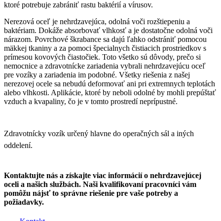
ktoré potrebuje zabrániť rastu baktérií a vírusov.
Nerezová oceľ je nehrdzavejúca, odolná voči rozštiepeniu a
baktériam. Dokáže absorbovať vlhkosť a je dostatočne odolná voči
nárazom. Povrchové škrabance sa dajú ľahko odstrániť pomocou
mäkkej tkaniny a za pomoci špecialnych čistiacich prostriedkov s
prímesou kovových čiastočiek. Toto všetko sú dôvody, prečo si
nemocnice a zdravotnícke zariadenia vybrali nehrdzavejúcu oceľ
pre vozíky a zariadenia im podobné. Všetky riešenia z našej
nerezovej ocele sa nebudú deformovať ani pri extremnych teplotách
alebo vlhkosti. Aplikácie, ktoré by neboli odolné by mohli prepúštať
vzduch a kvapaliny, čo je v tomto prostredí neprípustné.
Zdravotnícky vozík určený hlavne do operačných sál a iných
oddelení.
Kontaktujte nás a získajte viac informácií o nehrdzavejúcej
oceli a našich službách. Naši kvalifikovaní pracovníci vám
pomôžu nájsť to správne riešenie pre vaše potreby a
požiadavky.