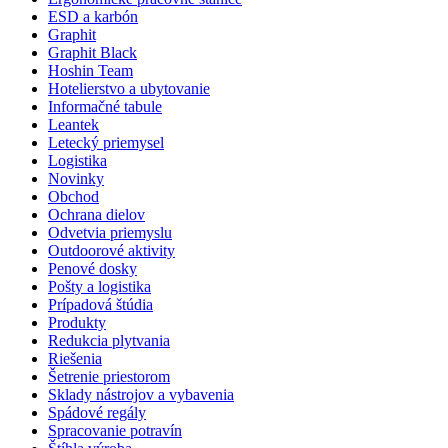
ESD a karbón
Graphit
Graphit Black
Hoshin Team
Hotelierstvo a ubytovanie
Informačné tabule
Leantek
Letecký priemysel
Logistika
Novinky
Obchod
Ochrana dielov
Odvetvia priemyslu
Outdoorové aktivity
Penové dosky
Pošty a logistika
Prípadová štúdia
Produkty
Redukcia plytvania
Riešenia
Šetrenie priestorom
Sklady nástrojov a vybavenia
Spádové regály
Spracovanie potravín